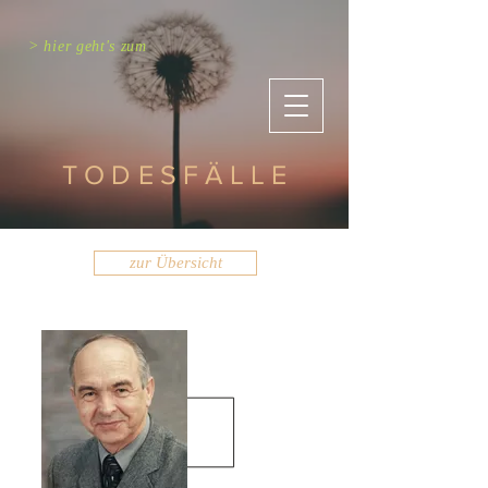
> hier geht's zum
TODESFÄLLE
zur Übersicht