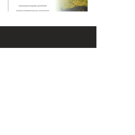
KONTAKT
Email:
office@krennmayr.com
Telefon: +43 7582 61333
Mobil:
+43 664 32 01 999
ADRESSE
Hausmanningerstraße 4
4560 Kirchdorf an der Krems
ÖFFNUNGSZEITEN