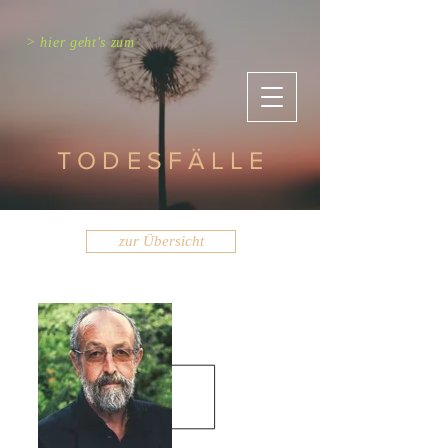
> hier geht's zum
TODESFÄLLE
zur Übersicht