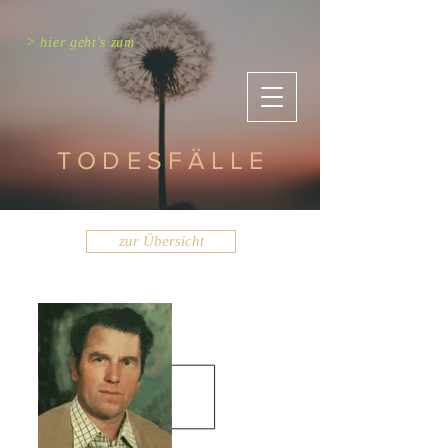
> hier geht's zum
TODESFÄLLE
zur Übersicht