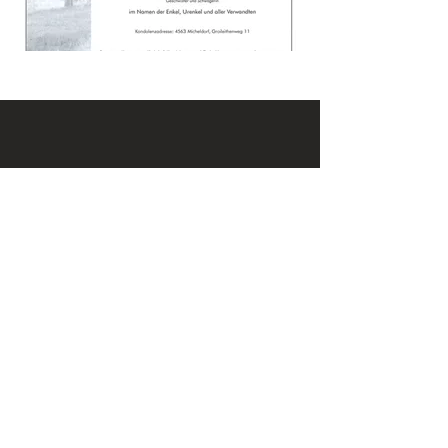
KONTAKT
Email:
office@krennmayr.com
Telefon: +43 7582 61333
Mobil:
+43 664 32 01 999
ADRESSE
Hausmanningerstraße 4
4560 Kirchdorf an der Krems