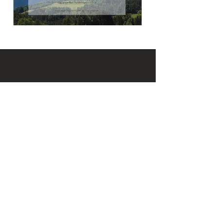
KONTAKT
Email:
office@krennmayr.com
Telefon: +43 7582 61333
Mobil:
+43 664 32 01 999
ADRESSE
Hausmanningerstraße 4
4560 Kirchdorf an der Krems