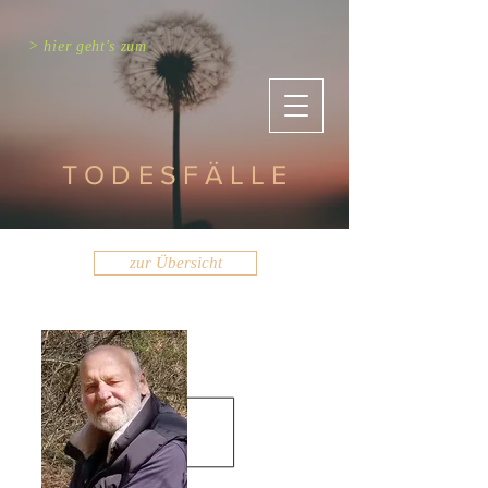
> hier geht's zum
TODESFÄLLE
zur Übersicht