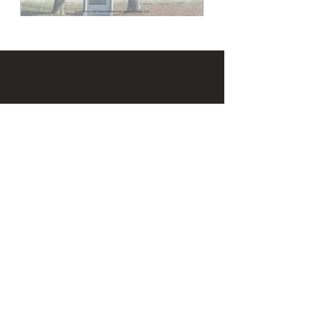
KONTAKT
Email:
office@krennmayr.com
Telefon: +43 7582 61333
Mobil:
+43 664 32 01 999
ADRESSE
Hausmanningerstraße 4
4560 Kirchdorf an der Krems
ÖFFNUNGSZEITEN