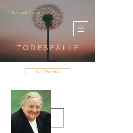
> hier geht's zum
TODESFÄLLE
zur Übersicht