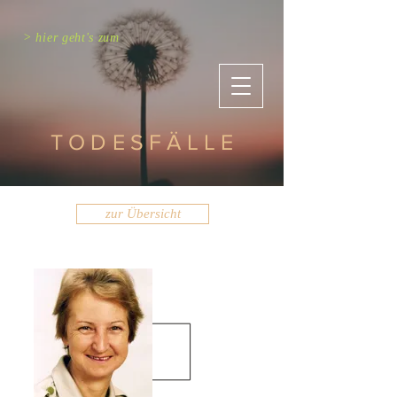
> hier geht's zum
TODESFÄLLE
zur Übersicht