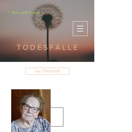
> hier geht's zum
TODESFÄLLE
zur Übersicht