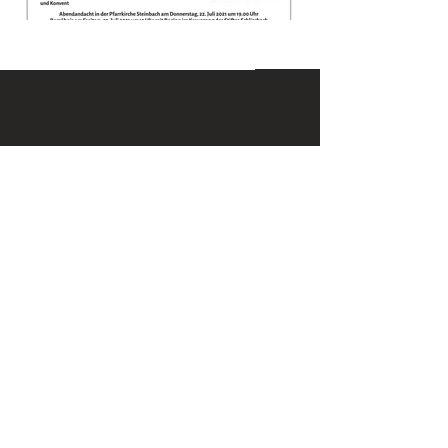
KONTAKT
Email:
office@krennmayr.com
Telefon: +43 7582 61333
Mobil:
+43 664 32 01 999
ADRESSE
Hausmanningerstraße 4
4560 Kirchdorf an der Krems
ÖFFNUNGSZEITEN