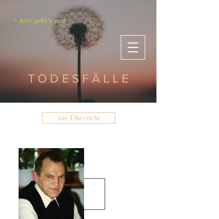
> hier geht's zum
TODESFÄLLE
zur Übersicht