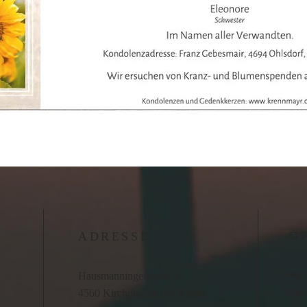
Ö
ADRESSE
Wir 
Hausmanningerstraße 4
Term
4560 Kirchdorf an der Krems