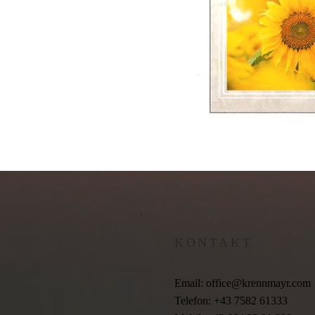
KONTAKT
Email:
office@krennmayr.com
Telefon: +43 7582 61333