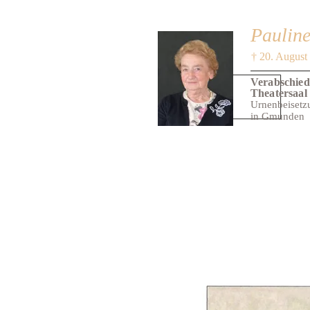
Paulin
† 20. August
Verabschied
Theatersaal
Urnenbeisetz
in Gmunden