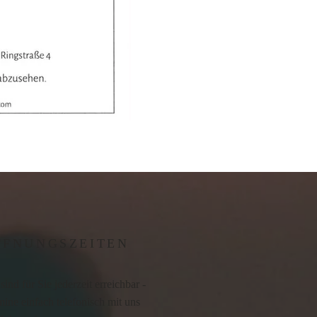
FFNUNGSZEITEN
sind für Sie jederzeit erreichbar -
ine einfach telefonisch mit uns