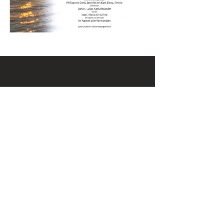
KONTAKT
Email:
office@krennmayr.com
Telefon: +43 7582 61333
Mobil:
+43 664 32 01 999
ADRESSE
Hausmanningerstraße 4
4560 Kirchdorf an der Krems