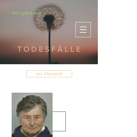
> hier geht's zum
TODESFÄLLE
zur Übersicht