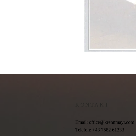
KONTAKT
Email:
office@krennmayr.com
Telefon: +43 7582 61333