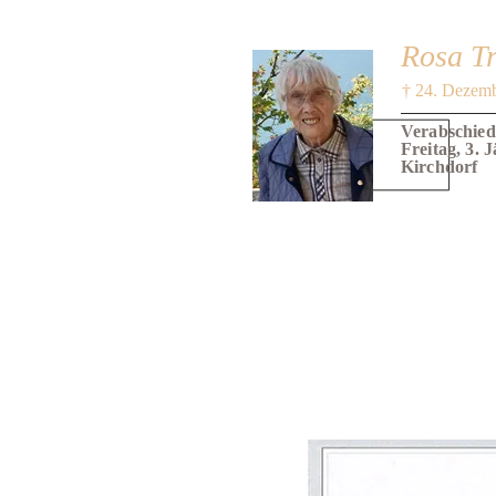
Rosa Tr
† 24. Dezem
Verabschied
Freitag, 3. 
Kirchdorf