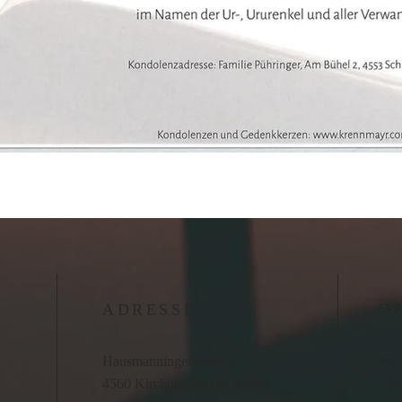
Ö
ADRESSE
Wir 
Hausmanningerstraße 4
Term
4560 Kirchdorf an der Krems