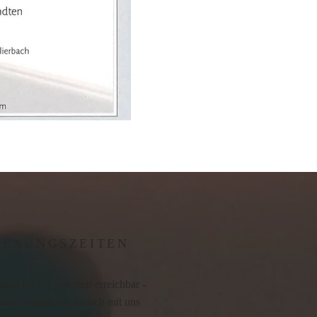
FFNUNGSZEITEN
sind für Sie jederzeit erreichbar -
ine einfach telefonisch mit uns