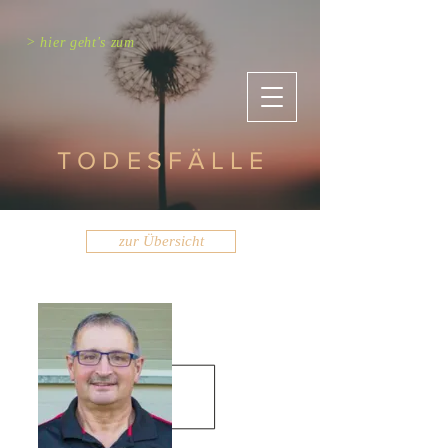
> hier geht's zum
TODESFÄLLE
zur Übersicht