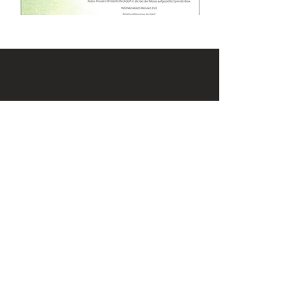
KONTAKT
Email:
office@krennmayr.com
Telefon: +43 7582 61333
Mobil:
+43 664 32 01 999
ADRESSE
Hausmanningerstraße 4
4560 Kirchdorf an der Krems
ÖFFNUNGSZEITEN