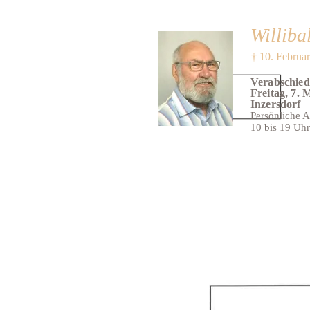
Williba
† 10. Februa
Verabschied
Freitag, 7.
Inzersdorf
Persönliche 
10 bis 19 Uhr