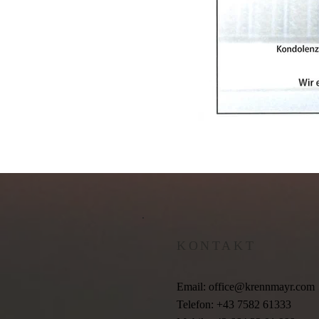
KONTAKT
Email:
office@krennmayr.com
Telefon: +43 7582 61333