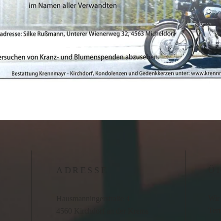
Ö
ADRESSE
Wir 
Hausmanningerstraße 4
Term
4560 Kirchdorf an der Krems