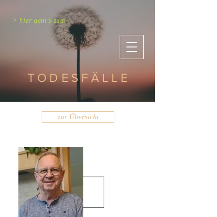
> hier geht's zum
TODESFÄLLE
zur Übersicht