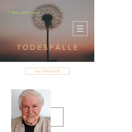
> hier geht's zum
TODESFÄLLE
zur Übersicht