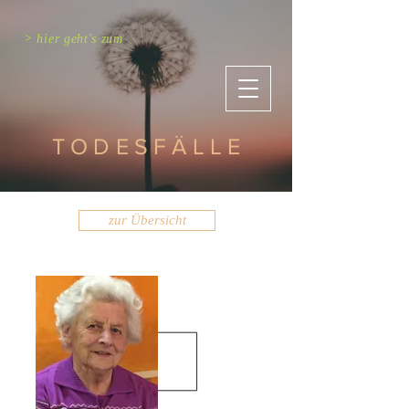
> hier geht's zum
TODESFÄLLE
zur Übersicht