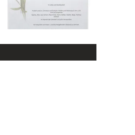
KONTAKT
Email:
office@krennmayr.com
Telefon: +43 7582 61333
Mobil:
+43 664 32 01 999
ADRESSE
Hausmanningerstraße 4
4560 Kirchdorf an der Krems