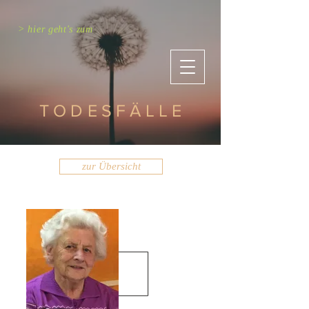
> hier geht's zum
TODESFÄLLE
zur Übersicht