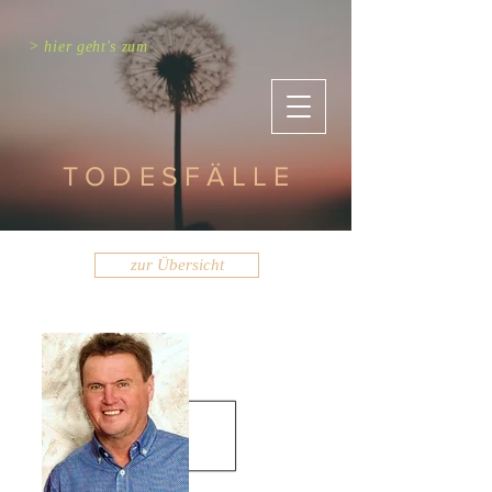
> hier geht's zum
TODESFÄLLE
zur Übersicht