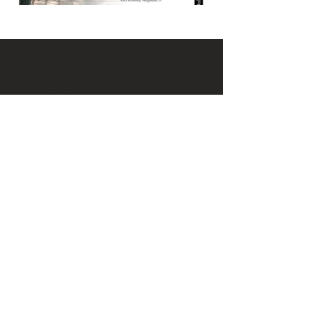
KONTAKT
Email:
office@krennmayr.com
Telefon: +43 7582 61333
Mobil:
+43 664 32 01 999
ADRESSE
Hausmanningerstraße 4
4560 Kirchdorf an der Krems
ÖFFNUNGSZEITEN
Wir sind für Sie jederzeit erreichbar -